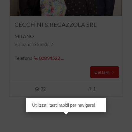
CECCHINI & REGAZZOLA SRL
MILANO
Via Sandro Sandri 2
Telefono
02894522 ...
Dettagli
32
1
Utilizza i tasti rapidi per navigare!