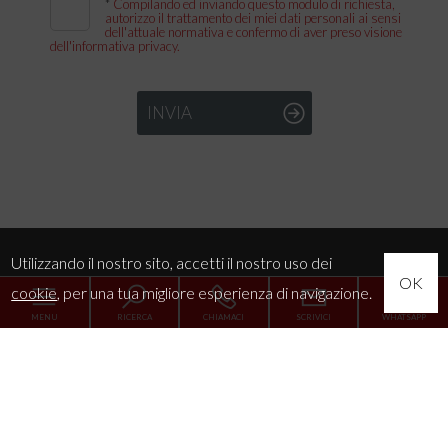
*
Compilando ed inviando questo modulo di richiesta,
autorizzo il trattamento dei miei dati personali ai sensi
dell'attuale normativa e confermo di aver preso visione
dell'informativa privacy.
INVIA
Utilizzando il nostro sito, accetti il nostro uso dei
OK
cookie
, per una tua migliore esperienza di navigazione.
MENU
RICERCA
CHIAMACI
SCRIVICI
WHATSAPP
Codice