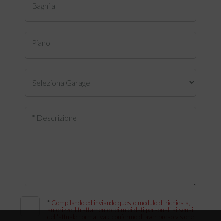
Bagni a
Piano
* Descrizione
*
Compilando ed inviando questo modulo di richiesta,
autorizzo il trattamento dei miei dati personali ai sensi
dell'attuale normativa e confermo di aver preso visione