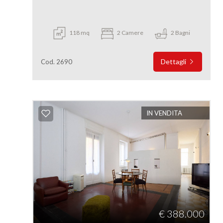
118 mq
2 Camere
2 Bagni
Dettagli
Cod. 2690
IN VENDITA
€ 388.000