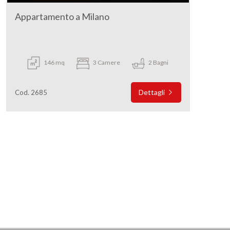
Appartamento a Milano
146 mq
3 Camere
2 Bagni
Dettagli
Cod. 2685