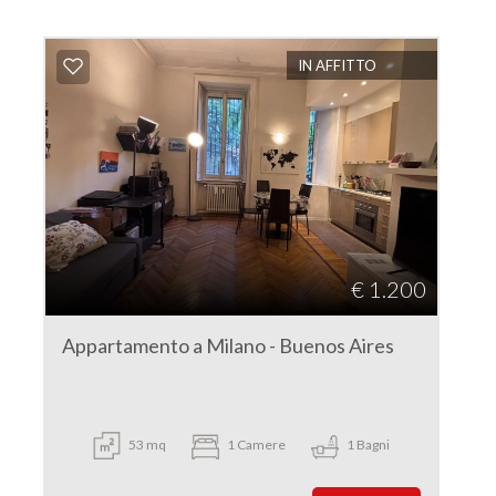
IN AFFITTO
€ 1.200
Appartamento a Milano - Buenos Aires
53 mq
1 Camere
1 Bagni