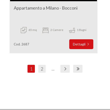
Appartamento a Milano - Bocconi
65 mq
2 Camere
1 Bagni
Dettagli
Cod. 2687
1
2
...