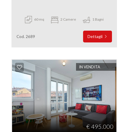
60 mq
2 Camere
1 Bagni
Dettagli
Cod. 2689
IN VENDITA
€ 495.000