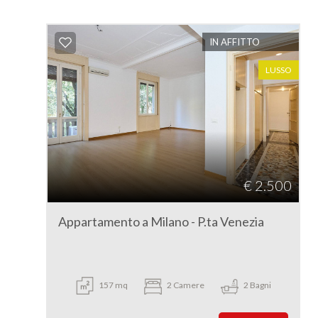
IN AFFITTO
LUSSO
€ 2.500
Appartamento a Milano - P.ta Venezia
157 mq
2 Camere
2 Bagni