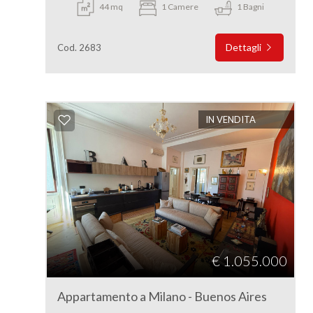
44 mq
1 Camere
1 Bagni
Dettagli
Cod. 2683
IN VENDITA
€ 1.055.000
Appartamento a Milano - Buenos Aires