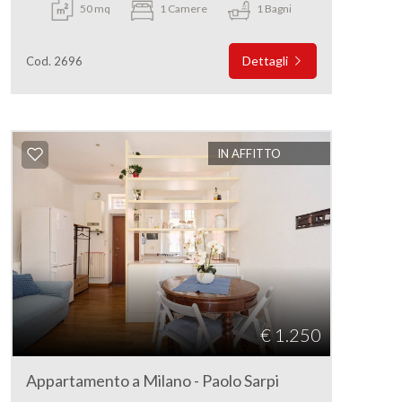
50 mq
1 Camere
1 Bagni
Dettagli
Cod. 2696
IN AFFITTO
€ 1.250
Appartamento a Milano - Paolo Sarpi