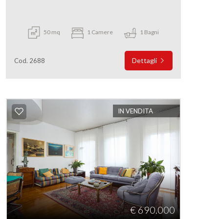
50 mq
1 Camere
1 Bagni
Dettagli
Cod. 2688
IN VENDITA
€ 690.000