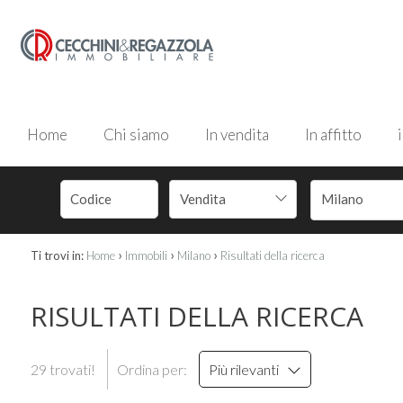
Home
Chi siamo
In vendita
In affitto
Vendita
Milano
›
›
›
Ti trovi in:
Home
Immobili
Milano
Risultati della ricerca
RISULTATI DELLA RICERCA
29 trovati!
Ordina per:
Più rilevanti