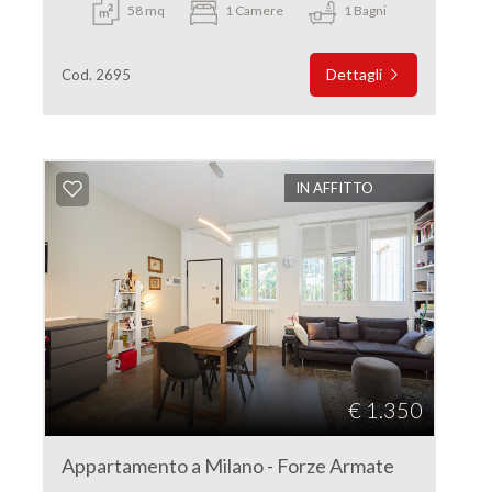
58 mq
1 Camere
1 Bagni
Dettagli
Cod. 2695
IN AFFITTO
€ 1.350
Appartamento a Milano - Forze Armate